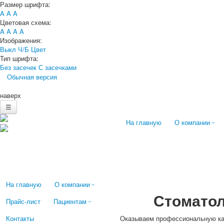
Размер шрифта:
A
A
A
Цветовая схема:
A
A
A
A
Изображения:
Выкл
Ч/Б
Цвет
Тип шрифта:
Без засечек
С засечками
Обычная версия
наверх
☰
На главную
О компании
На главную
О компании
Стоматол
Прайс-лист
Пациентам
Контакты
Оказываем профессиональную ка