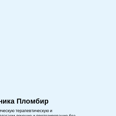
иника Пломбир
ческую терапевтическую и
лагаем лечение и протезирование без