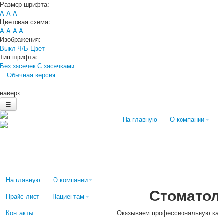
Размер шрифта:
A
A
A
Цветовая схема:
A
A
A
A
Изображения:
Выкл
Ч/Б
Цвет
Тип шрифта:
Без засечек
С засечками
Обычная версия
наверх
☰
На главную
О компании
На главную
О компании
Стоматол
Прайс-лист
Пациентам
Контакты
Оказываем профессиональную ка